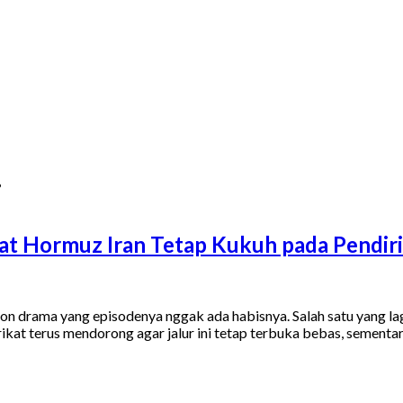
i
t Hormuz Iran Tetap Kukuh pada Pendir
ton drama yang episodenya nggak ada habisnya. Salah satu yang lag
erikat terus mendorong agar jalur ini tetap terbuka bebas, sementa