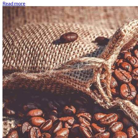
Read more