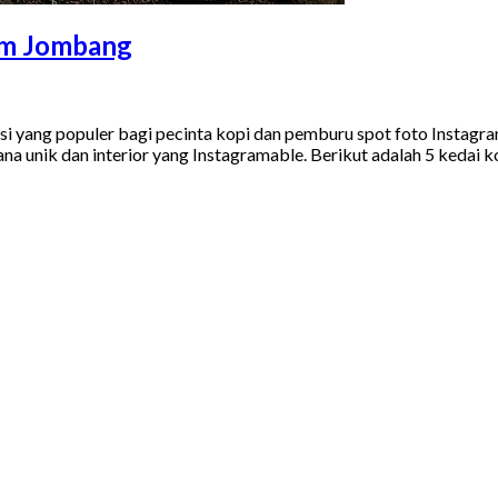
lam Jombang
si yang populer bagi pecinta kopi dan pemburu spot foto Instag
a unik dan interior yang Instagramable. Berikut adalah 5 kedai 