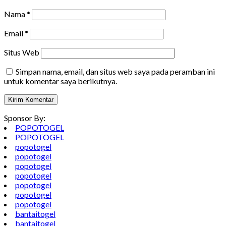
Nama
*
Email
*
Situs Web
Simpan nama, email, dan situs web saya pada peramban ini
untuk komentar saya berikutnya.
Sponsor By:
POPOTOGEL
POPOTOGEL
popotogel
popotogel
popotogel
popotogel
popotogel
popotogel
popotogel
bantaitogel
bantaitogel